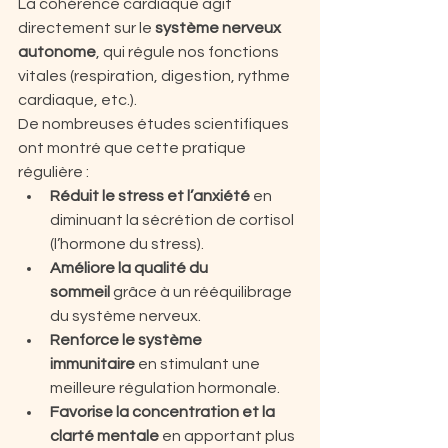
La cohérence cardiaque agit 
directement sur le 
système nerveux 
autonome
, qui régule nos fonctions 
vitales (respiration, digestion, rythme 
cardiaque, etc.). 
De nombreuses études scientifiques 
ont montré que cette pratique 
régulière :
Réduit le stress et l’anxiété
 en 
diminuant la sécrétion de cortisol 
(l’hormone du stress).
Améliore la qualité du 
sommeil
 grâce à un rééquilibrage 
du système nerveux.
Renforce le système 
immunitaire
 en stimulant une 
meilleure régulation hormonale.
Favorise la concentration et la 
clarté mentale
 en apportant plus 