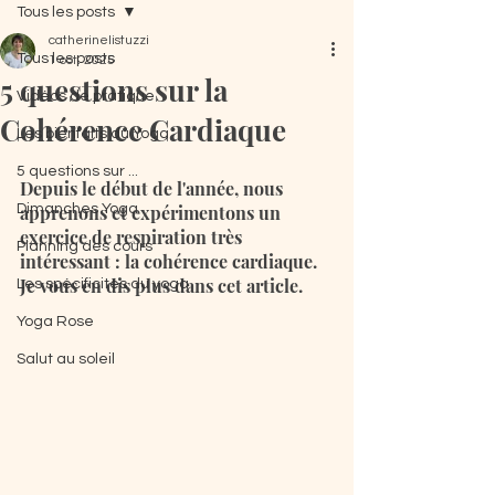
Tous les posts
catherinelistuzzi
Tous les posts
1 oct. 2025
5 questions sur la
Vidéos de pratique
Cohérence Cardiaque
Les bienfaits du Yoga
5 questions sur ...
Depuis le début de l'année, nous 
Dimanches Yoga
apprenons et expérimentons un 
exercice de respiration très 
Planning des cours
intéressant : la cohérence cardiaque. 
Je vous en dis plus dans cet article.
Les spécificités du yoga
Yoga Rose
Salut au soleil