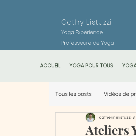
Cathy Listuzzi
Yoga Expérience
Professeure de Yoga
ACCUEIL
YOGA POUR TOUS
YOGA
Tous les posts
Vidéos de p
Planning des cours
Le
catherinelistuzzi
3
Ateliers 