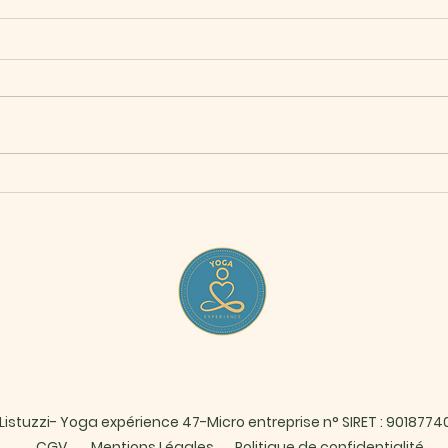
Foir
Album photo saison 2025 26
Listuzzi- Yoga expérience 47-Micro entreprise n° SIRET : 901877
CGV
Mentions Légales
Politique de confidentialité