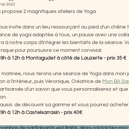
mai 2022
s propose 2 magnifiques ateliers de Yoga.
vous invite dans un lieu ressourçant au pied d'un chêne t
nce de yoga adaptée à tous, un pause avec une collat
 à notre corps d'intégrer les bienfaits de la séance. V
nique pour poursuivre ce moment convivial.
 9h à 12h à Montagudet à côté de Lauzerte - prix 35 €
matinée, nous ferons une séance de Yoga dans mon jard
 à l'intérieur, puis Véronique, Créatrice de 
Mon Bô Sa
ue artisanale d'un savon que vous personnaliserez et que
on.
 aussi  de découvrir sa gamme et vous pourrez acheter 
9h à 12h à Castelsarrasin - prix 40€
 nombre de participants est limité, alors contactez-moi v