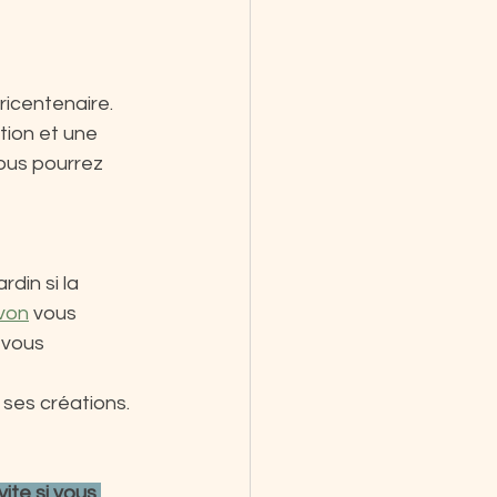
ricentenaire. 
ion et une 
ous pourrez 
in si la 
von
 vous 
 vous 
ses créations.
ite si vous 