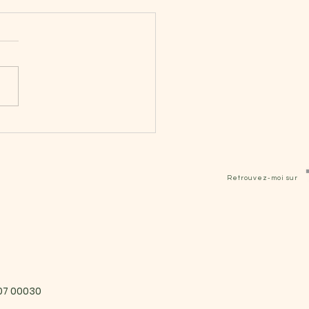
e Aux Questions -FAQ
Retrouvez-moi sur
407 00030