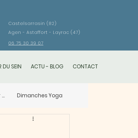
Castelsarrasin (82)
Agen - Astaffort - Layrac (47)
06 75 30 39 07
 DU SEIN
ACTU - BLOG
CONTACT
..
Dimanches Yoga
eil