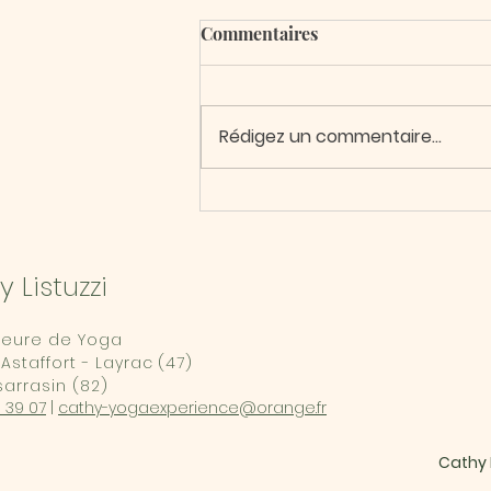
Commentaires
Rédigez un commentaire...
Une nouvelle formation
validée 👍
 Listuzzi
seure de Yoga
Astaffort - Layrac (47)
arrasin (82)
 39 07
|
cathy-yogaexperience@orange.fr
Cathy 