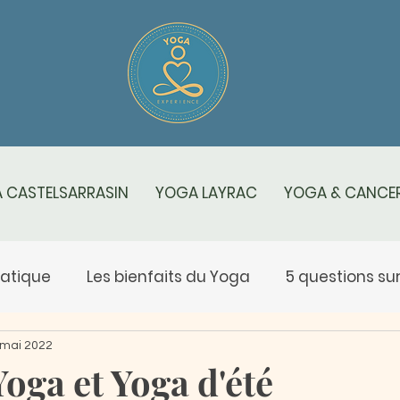
 CASTELSARRASIN
YOGA LAYRAC
YOGA & CANCER
ratique
Les bienfaits du Yoga
5 questions sur .
s spécificités du yoga
Yoga Rose
Salut au sol
 mai 2022
Yoga et Yoga d'été