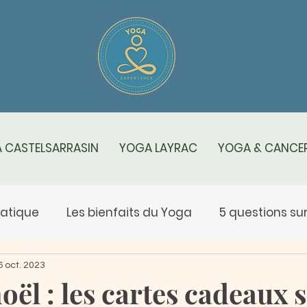
 CASTELSARRASIN
YOGA LAYRAC
YOGA & CANCER
ratique
Les bienfaits du Yoga
5 questions sur .
s spécificités du yoga
Yoga Rose
Salut au sol
6 oct. 2023
oël : les cartes cadeaux 