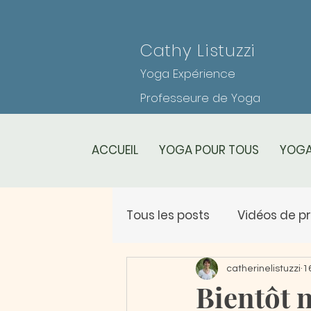
Cathy Listuzzi
Yoga Expérience
Professeure de Yoga
ACCUEIL
YOGA POUR TOUS
YOGA
Tous les posts
Vidéos de p
Planning des cours
Le
catherinelistuzzi
1
Bientôt n