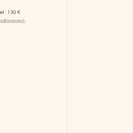
l : 130 €
e@orange.fr 