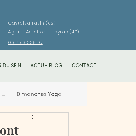
Castelsarrasin (82)
Agen - Astaffort - Layrac (47)
06 75 30 39 07
 DU SEIN
ACTU - BLOG
CONTACT
..
Dimanches Yoga
eil
sont