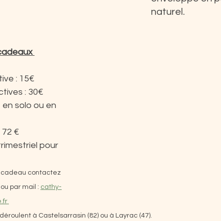
naturel.
cadeaux 
ive : 15€
tives : 30€
 en solo ou en 
: 72 €
imestriel pour 
e cadeau contactez 
ou par mail : 
cathy-
fr 
éroulent à Castelsarrasin (82) ou à Layrac (47).