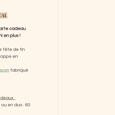
CAL
carte cadeau 
N en plus !
e fête de fin 
loppe en 
avon
 fabriqué 
deaux :
 ou en duo : 60 