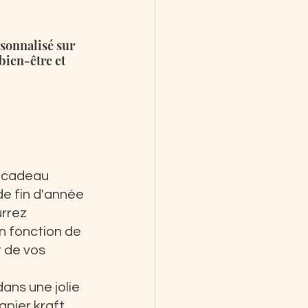
sonnalisé sur 
ien-être et 
 cadeau 
de fin d'année 
rrez 
n fonction de 
 de vos 
dans une jolie 
pier kraft 