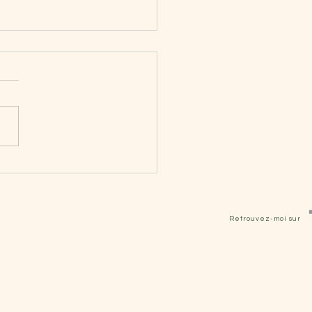
e Aux Questions -FAQ
Retrouvez-moi sur