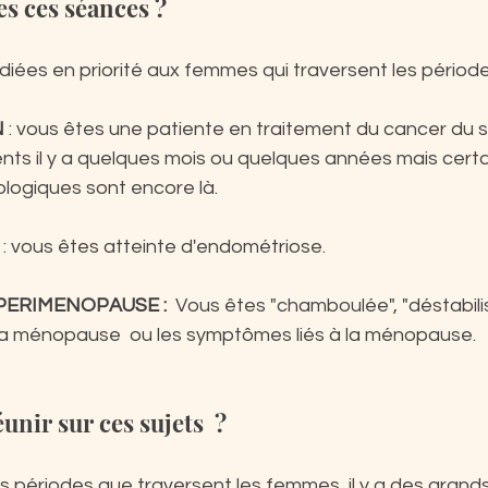
es ces séances ?
iées en priorité aux femmes qui traversent les période
N
 : vous êtes une patiente en traitement du cancer du s
ments il y a quelques mois ou quelques années mais cert
logiques sont encore là.
 
: vous êtes atteinte d'endométriose.
PERIMENOPAUSE :
  Vous êtes "chamboulée", "déstabilis
la ménopause  ou les symptômes liés à la ménopause.
unir sur ces sujets  ?
 périodes que traversent les femmes, il y a des grands