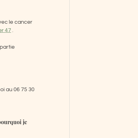
vec le cancer 
er 47
 .
partie 
oi au 06 75 30 
pourquoi je 