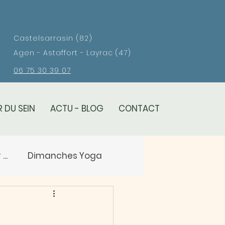
Castelsarrasin (82)
Agen - Astaffort - Layrac (47)
06 75 30 39 07
 DU SEIN
ACTU - BLOG
CONTACT
..
Dimanches Yoga
eil