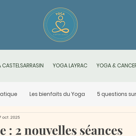
 CASTELSARRASIN
YOGA LAYRAC
YOGA & CANCER
ratique
Les bienfaits du Yoga
5 questions sur .
s spécificités du yoga
Yoga Rose
Salut au sol
7 oct. 2025
 : 2 nouvelles séances