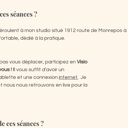
ces séances ?
roulent à mon studio situé 1912 route de Monrepos à L
ortable, dédié à la pratique.
as vous déplacer, participez en
 Visio 
ous ! I
l vous suffit d'avoir un 
ablette et une connexion 
internet.
  Je 
et nous nous retrouvons en live pour la 
 de ces séances ?