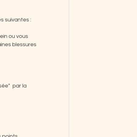
s suivantes :
ein ou vous 
aines blessures 
ée"  par la 
 points 