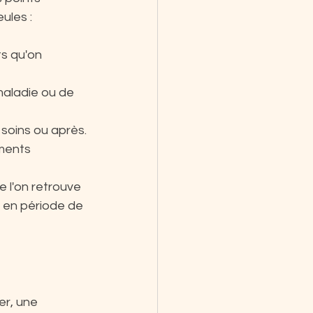
ules :
s qu'on 
maladie ou de 
soins ou après.
ments 
 l'on retrouve 
 en période de 
r, une 