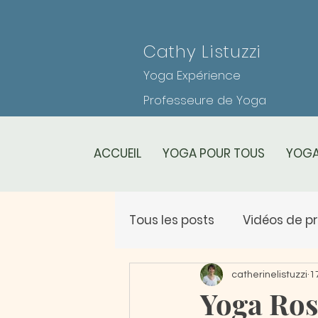
Cathy Listuzzi
Yoga Expérience
Professeure de Yoga
ACCUEIL
YOGA POUR TOUS
YOGA
Tous les posts
Vidéos de p
Planning des cours
Le
catherinelistuzzi
1
Yoga Rose