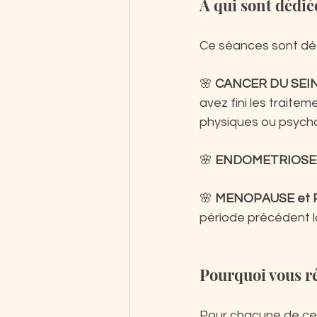
A qui sont dédié
Ce séances sont déd
🌸 
CANCER DU SEI
avez fini les traite
physiques ou psycho
🌸 
ENDOMETRIOSE
🌸 
MENOPAUSE et 
période précédent 
Pourquoi vous ré
Pour chacune de ces