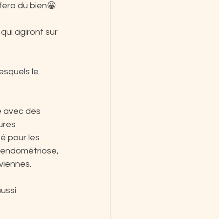
fera du bien😀.
qui agiront sur 
squels le 
e avec des 
ures 
é pour les 
'endométriose, 
lviennes.
ussi 