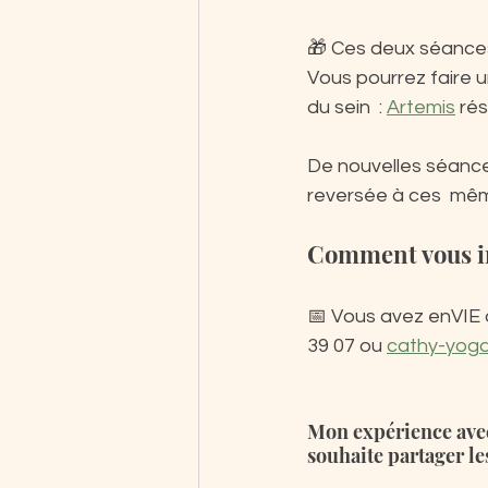
🎁 Ces deux séances 
Vous pourrez faire u
du sein  : 
Artemis
 ré
De nouvelles séance
reversée à ces  mêm
Comment vous in
📅 Vous avez enVIE d
39 07 ou 
cathy-yog
Mon expérience avec
souhaite partager l