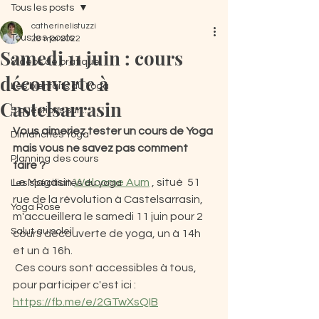
Tous les posts
catherinelistuzzi
Tous les posts
28 mai 2022
Samedi 11 juin : cours
Vidéos de pratique
découverte à
Les bienfaits du Yoga
Castelsarrasin
5 questions sur ...
Vous aimeriez tester un cours de Yoga 
Dimanches Yoga
mais vous ne savez pas comment 
Planning des cours
faire ? 
Le Magasin 
Welcome Aum
 , situé  51 
Les spécificités du yoga
rue de la révolution à Castelsarrasin, 
Yoga Rose
m'accueillera le samedi 11 juin pour 2 
Salut au soleil
cours découverte de yoga, un à 14h 
et un à 16h.
 Ces cours sont accessibles à tous, 
pour participer c'est ici : 
https://fb.me/e/2GTwXsQIB