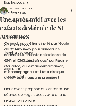
Tous les posts
catherinelistuzzi
Tous les posts
17 juin 2022
Une après midi avec les
Vidéos de pratique
enfants de l'école de St
Les bienfaits du Yoga
Arroumex
5 questions sur ...
Ce jeudi, nous étions invité par l'école 
Dimanches Yoga
de St Arroumex pour animer une 
Planning des cours
séance aux enfants de la classe de 
CM1 et CM2. Je dis "nous", car Régine 
Les spécificités du yoga
Couaillac, qui est aussi ma maman, 
Yoga Rose
m'accompagnait et il faut dire que 
Salut au soleil
c'était pour nous une première ! 
Nous avons proposé aux enfants une 
séance de Yoga découverte et une 
relaxation sonore.