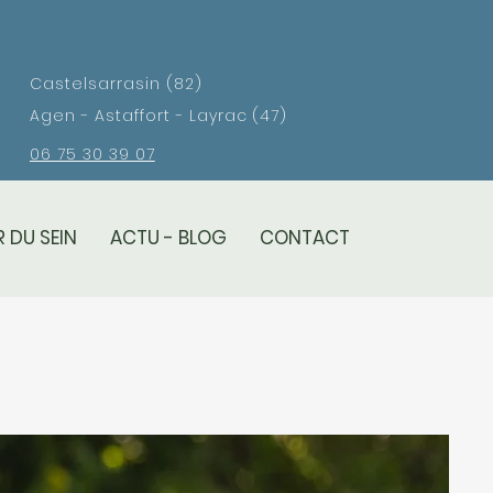
Castelsarrasin (82)
Agen - Astaffort - Layrac (47)
06 75 30 39 07
 DU SEIN
ACTU - BLOG
CONTACT