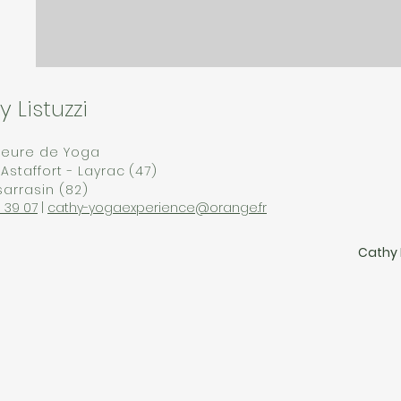
 Listuzzi
seure de Yoga
Astaffort - Layrac (47)
arrasin (82)
 39 07
|
cathy-yogaexperience@orange.fr
Cathy 