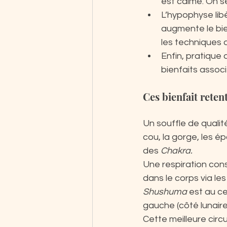
est calmé. On s
L’hypophyse lib
augmente le bien
les techniques d
Enfin, pratique 
bienfaits associ
Ces bienfait retent
Un souffle de qualité
cou, la gorge, les é
des 
Chakra.
Une respiration cons
dans le corps via les
Shushuma 
est au ce
gauche (côté lunaire
Cette meilleure circu