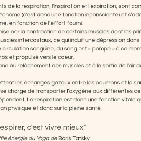
e la respiration, l'inspiration et l'expiration, sont con
onome (c'est donc une fonction inconsciente) et s'ad
e, en fonction de l’effort fourni.
mise par la contraction de certains muscles dont les pri
uscles intercostaux, ce qui induit une dépression dans
ôté circulation sanguine, du sang est « pompé » à ce mom
rps et propulsé vers le coeur.
ond au relâchement des muscles et à la sortie de l'air 
ent les échanges gazeux entre les poumons et le san
 se charge de transporter l'oxygène aux différentes cel
épendent. La respiration est donc une fonction vitale qu
lan physique et donc sur la pleine santé.
espirer, c'est vivre mieux."
ffle énergie du Yoga de
 Boris Tatsky