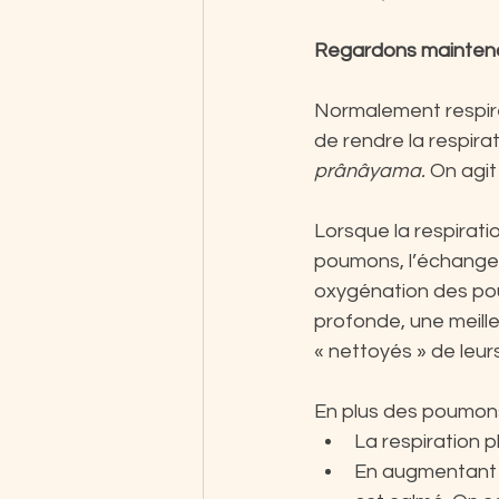
Regardons maintenant
Normalement respire
de rendre la respira
prânâyama.
 On agit
Lorsque la respiratio
poumons, l’échange 
oxygénation des poum
profonde, une meill
« nettoyés » de leur
En plus des poumons, 
La respiration p
En augmentant 