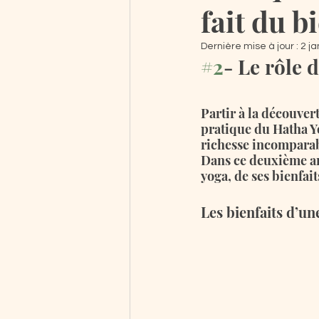
fait du b
Dernière mise à jour :
2 ja
#2
- Le rôle d
Partir à la découver
pratique du Hatha Yo
richesse incomparabl
Dans ce deuxième art
yoga, de ses bienfai
Les bienfaits d’un