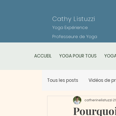
Cathy Listuzzi
Yoga Expérience
Professeure de Yoga
ACCUEIL
YOGA POUR TOUS
YOGA
Tous les posts
Vidéos de p
Planning des cours
Le
catherinelistuzzi
2
Pourquoi