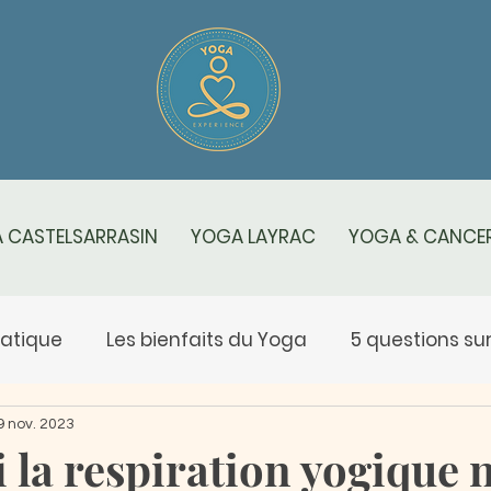
 CASTELSARRASIN
YOGA LAYRAC
YOGA & CANCER
ratique
Les bienfaits du Yoga
5 questions sur .
s spécificités du yoga
Yoga Rose
Salut au sol
9 nov. 2023
 la respiration yogique 