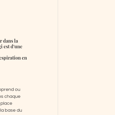
r dans la 
i est d'une 
espiration en 
apprend ou 
ns chaque 
 place 
la base du 