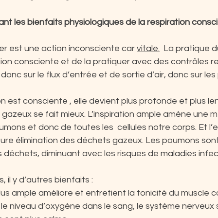
 les bienfaits physiologiques de la respiration consci
r est une action inconsciente car 
vitale.
  La pratique 
tion consciente et de la pratiquer avec des contrôles re
 donc sur le flux d’entrée et de sortie d’air, donc sur l
n est consciente , elle devient plus profonde et plus lent
gazeux se fait mieux. L’inspiration ample amène une me
ons et donc de toutes les  cellules notre corps. Et l’e
eure élimination des déchets gazeux. Les poumons so
s déchets, diminuant avec les risques de maladies infec
il y d’autres bienfaits :
lus ample améliore et entretient la tonicité du muscle 
le niveau d’oxygène dans le sang, le système nerveux