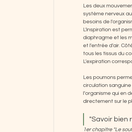
Les deux mouvements d
système nerveux aut
besoins de l'organism
L'inspiration est per
diaphragme et les m
et l'entrée d'air. C
tous les tissus du co
L'expiration corresp
Les poumons permett
circulation sanguine
l’organisme qui en d
directement sur le p
"Savoir bien r
1er chapitre "Le sou