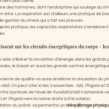
e sent plus calme.
ère des hormones, dont l’endorphine qui soulage du str
-être. La respiration est d’ailleurs une pratique de ba
e gestion du stress qui a fait ses preuves.
après pratique, les capacités respiratoires s’améliorent
és.
issent sur les circuits énergétiques du corps - les
 aide à libérer la circulation d’énergie dans les grands 
paules, le bassin et aussi les grands centres énergétiqu
ciente de qualité va aussi améliorer la circulation du 
pr
 nâdi. 
On peut citer ici les 3 essentiels
 : Idâ, Pingala et
ntre (symbole de l’éveil de
 Kundalini) Idâ 
s’achemine ver
) et 
Pingala 
vers la narine droite (côté solaire).
lation du 
prânâ 
 va permettre un 
rééquilibrage physiqu