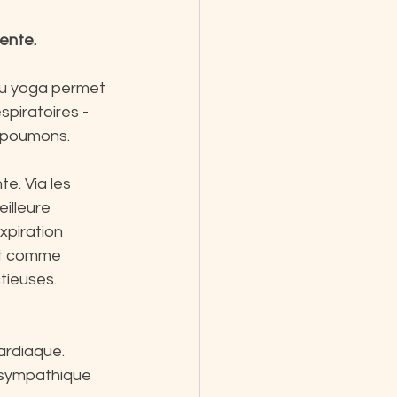
ente. 
du yoga permet 
spiratoires -
es poumons.
e. Via les 
illeure 
xpiration 
nt comme 
tieuses. 
cardiaque.
 sympathique 