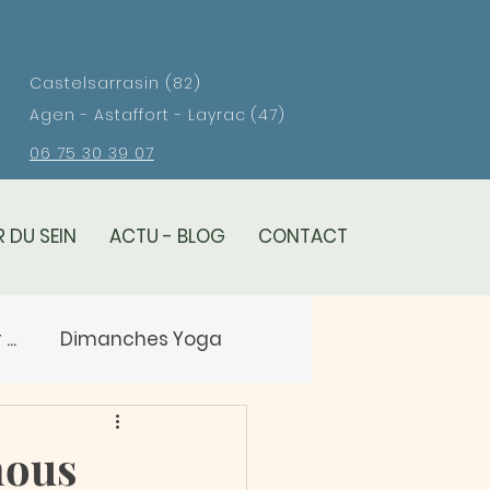
Castelsarrasin (82)
Agen - Astaffort - Layrac (47)
06 75 30 39 07
 DU SEIN
ACTU - BLOG
CONTACT
..
Dimanches Yoga
eil
nous