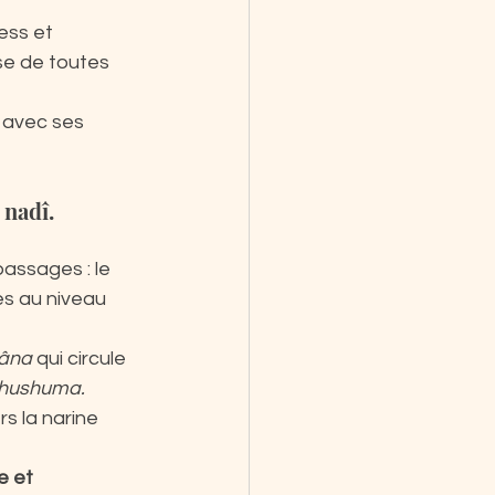
ess et 
se de toutes 
 avec ses 
 nadî.
passages : le 
es au niveau 
âna
 qui circule 
 Shushuma.  
s la narine 
e et 