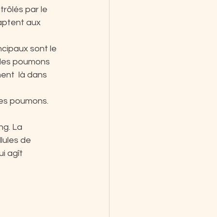
trôlés par le 
aptent aux 
ncipaux sont le 
 les poumons 
ent  là dans 
des poumons. 
g. La 
lules de 
i agît 