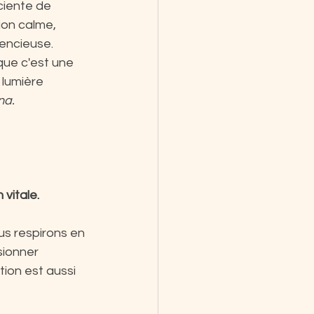
ciente de 
ion calme, 
lencieuse.
que c'est une 
 lumière 
na.
vitale.
us respirons en 
ionner 
ion est aussi 