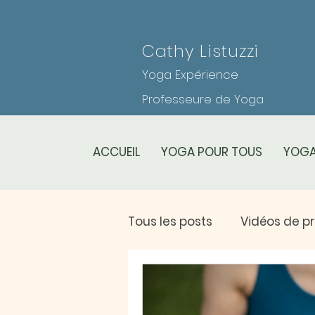
Cathy Listuzzi
Yoga Expérience
Professeure de Yoga
ACCUEIL
YOGA POUR TOUS
YOGA
Tous les posts
Vidéos de p
Planning des cours
Le