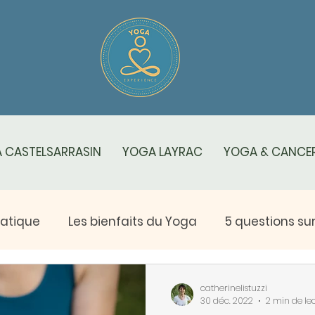
 CASTELSARRASIN
YOGA LAYRAC
YOGA & CANCER
ratique
Les bienfaits du Yoga
5 questions sur .
s spécificités du yoga
Yoga Rose
Salut au sol
catherinelistuzzi
30 déc. 2022
2 min de le