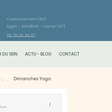
Castelsarrasin (82)
Agen - Astaffort - Layrac (47)
06 75 30 39 07
 DU SEIN
ACTU - BLOG
CONTACT
..
Dimanches Yoga
eil
cture