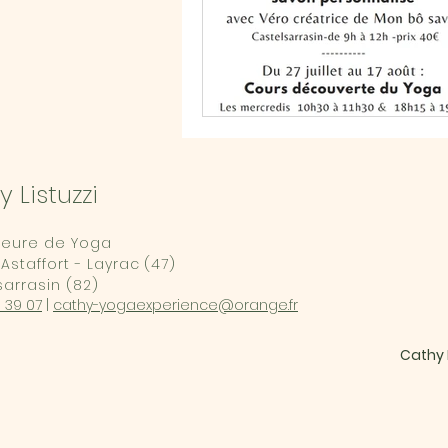
 Listuzzi
seure de Yoga
Astaffort - Layrac (47)
arrasin (82)
 39 07
|
cathy-yogaexperience@orange.fr
Cathy 