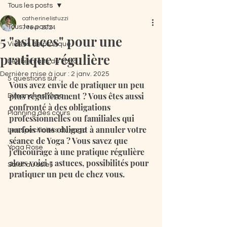
Tous les posts
catherinelistuzzi
Tous les posts
7 févr. 2024
5 "astuces" pour une
Vidéos de pratique
pratique régulière
Les bienfaits du Yoga
Dernière mise à jour :
2 janv. 2025
5 questions sur ...
Vous avez envie de pratiquer un peu 
plus régulièrement ? Vous êtes aussi 
Dimanches Yoga
confronté à des obligations 
Planning des cours
professionnelles ou familiales qui 
parfois vous obligent à annuler votre 
Les spécificités du yoga
séance de Yoga ? Vous savez que 
Yoga Rose
j'encourage à une pratique régulière 
alors voici 5 astuces, possibilités pour 
Salut au soleil
pratiquer un peu de chez vous. 