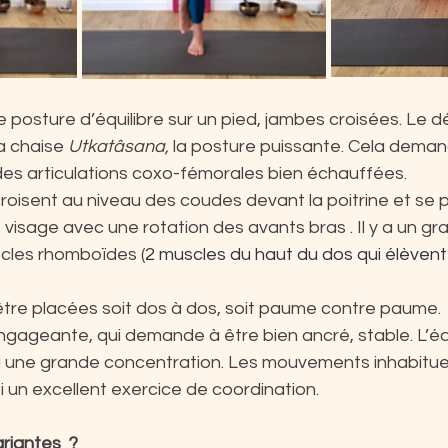
e posture d’équilibre sur un pied, jambes croisées. Le dé
a chaise 
Utkatâsana,
 la posture puissante. Cela deman
des articulations coxo-fémorales bien échauffées.
croisent au niveau des coudes devant la poitrine et se 
visage avec une rotation des avants bras . Il y a un gr
cles rhomboïdes (
2 muscles du haut du dos qui élèvent 
tre placées soit dos à dos, soit paume contre paume.
gageante, qui demande à être bien ancré, stable. L’équ
i une grande concentration. Les mouvements inhabituel
 un excellent exercice de coordination.
riantes  ?