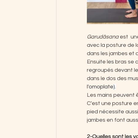
Garudâsana
 est  un
avec la posture de l
dans les jambes et 
Ensuite les bras se 
regroupés devant le 
dans le dos des mus
l'omoplate
).
Les mains peuvent ê
C’est une posture en
pied nécessite auss
jambes en font aussi
2-Quelles sont les va