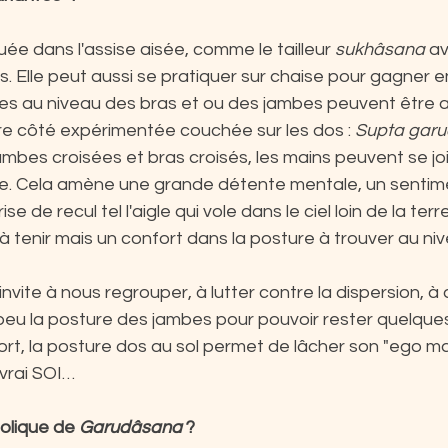
uée dans l'assise aisée, comme le tailleur 
sukhâsana
 av
Elle peut aussi se pratiquer sur chaise pour gagner en 
ntes au niveau des bras et ou des jambes peuvent être 
re côté expérimentée couchée sur les dos : 
Supta gar
ambes croisées et bras croisés, les mains peuvent se jo
ge. Cela amène une grande détente mentale, un sentim
ise de recul tel l'aigle qui vole dans le ciel loin de la terre
 à tenir mais un confort dans la posture à trouver au ni
nvite à nous regrouper, à lutter contre la dispersion, à
peu la posture des jambes pour pouvoir rester quelques
ort, la posture dos au sol permet de lâcher son "ego m
 vrai SOI…
olique de 
Garudâsana
 ?