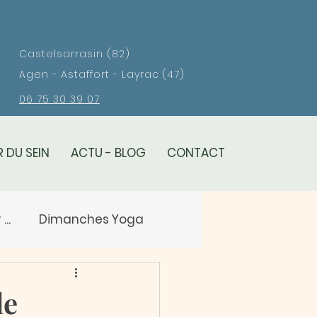
Castelsarrasin (82)
Agen - Astaffort - Layrac (47)
06 75 30 39 07
 DU SEIN
ACTU - BLOG
CONTACT
..
Dimanches Yoga
eil
le