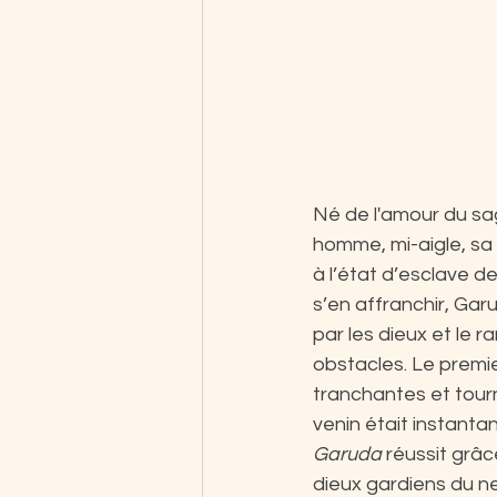
Né de l'amour du sa
homme, mi-aigle, sa p
à l’état d’esclave de
s’en affranchir, Garu
par les dieux et le r
obstacles. Le premi
tranchantes et tourn
venin était instanta
Garuda
 réussit grâc
dieux gardiens du nec