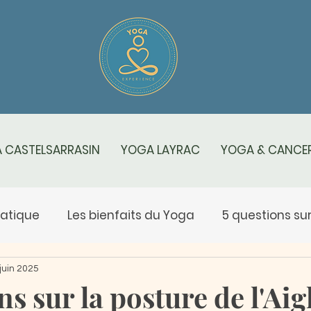
 CASTELSARRASIN
YOGA LAYRAC
YOGA & CANCER
ratique
Les bienfaits du Yoga
5 questions sur .
s spécificités du yoga
Yoga Rose
Salut au sol
 juin 2025
ns sur la posture de l'Aig