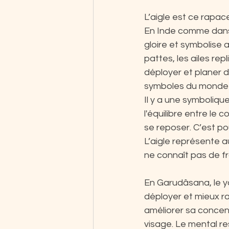
L’aigle est ce rapac
En Inde comme dans n
gloire et symbolise a
pattes, les ailes re
déployer et planer d
symboles du monde 
Il y a une symboliqu
l'équilibre entre le 
se reposer. C’est po
L’aigle représente a
ne connaît pas de fr
En Garudâsana, le y
déployer et mieux ra
améliorer sa concentr
visage. Le mental re