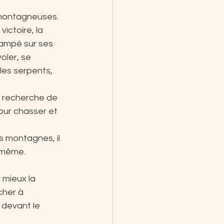
 montagneuses. 
ictoire, la 
 campé sur ses 
oler, se 
les serpents, 
a recherche de 
pour chasser et 
s montagnes, il 
i-même.
mieux la 
cher à 
 devant le 