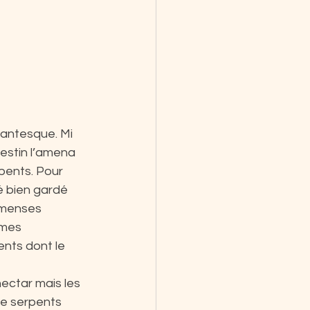
gantesque. Mi 
destin l’amena 
pents. Pour 
é bien gardé 
immenses 
ames 
nts dont le 
ectar mais les 
le serpents 