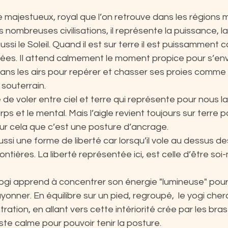
e majestueux, royal que l’on retrouve dans les régions
ombreuses civilisations, il représente la puissance, la v
ussi le Soleil. Quand il est sur terre il est puissamment
pliées. Il attend calmement le moment propice pour s’env
ans les airs pour repérer et chasser ses proies comme 
souterrain.
e de voler entre ciel et terre qui représente pour nous l
corps et le mental. Mais l’aigle revient toujours sur terre 
ur cela que c’est une posture d’ancrage.
ussi une forme de liberté car lorsqu’il vole au dessus de
ontières. La liberté représentée ici, est celle d’être so
ogi apprend à concentrer son énergie "lumineuse" pour 
yonner. En équilibre sur un pied, regroupé,  le yogi cher
ation, en allant vers cette intériorité crée par les bras
ste calme pour pouvoir tenir la posture.