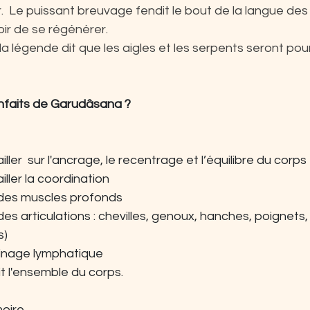
r.  Le puissant breuvage fendit le bout de la langue des
oir de se régénérer.
la légende dit que les aigles et les serpents seront pour
enfaits de Garudâsana ? 
ler  sur l'ancrage, le recentrage et l’équilibre du corps 
ller la coordination
des muscles profonds
 articulations : chevilles, genoux, hanches, poignets, 
s)
ainage lymphatique
it l'ensemble du corps.
moire