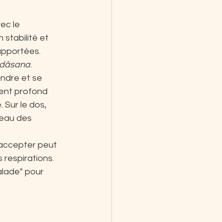
ec le 
stabilité et 
apportées.
udâsana
. 
indre et se 
ent profond 
. Sur le dos, 
veau des 
 accepter peut 
 respirations.
alade" pour 