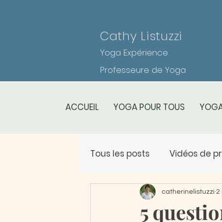
Cathy Listuzzi
Yoga Expérience
Professeure de Yoga
ACCUEIL
YOGA POUR TOUS
YOGA
Tous les posts
Vidéos de p
Planning des cours
Le
catherinelistuzzi
2
5 questio