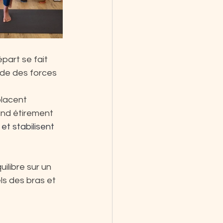
part se fait 
de des forces 
placent 
and étirement 
et stabilisent 
ilibre sur un 
s des bras et 