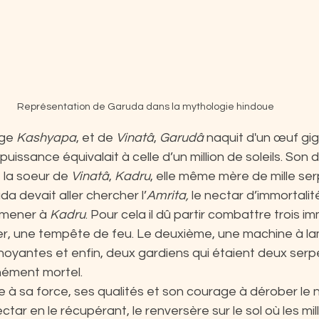
Représentation de Garuda dans la mythologie hindoue
ge 
Kashyapa
, et de 
Vinatâ
, 
Garudâ
 naquit d'un œuf gi
uissance équivalait à celle d’un million de soleils. Son 
 la soeur de 
Vinatâ
, 
Kadru
, elle même mère de mille ser
da devait aller chercher l’
Amrita, 
le nectar d’immortalit
amener à 
Kadru
. Pour cela il dû partir combattre trois 
er, une tempête de feu. Le deuxième, une machine à l
oyantes et enfin, deux gardiens qui étaient deux serpe
nément mortel. 
e à sa force, ses qualités et son courage à dérober le n
tar en le récupérant, le renversère sur le sol où les mil