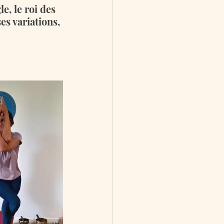
e, le roi des 
es variations, 