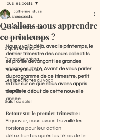
Tous les posts
catherinelistuzzi
Tous les posts
3 avr. 2024
Qu'allons nous apprendre
Vidéos de pratique
ce printemps ?
Les bienfaits du Yoga
Nous y voilà déjà, avec le printemps, le 
5 questions sur ...
dernier trimestre des cours collectifs 
Dimanches Yoga
se profile devançant les grandes 
vacances d'été. 
Avant de vous parler 
Planning des cours
du programme de ce trimestre, petit 
Les spécificités du yoga
retour sur ce que nous avons appris 
Yoga Rose
depuis le début de cette nouvelle 
année.
Salut au soleil
Retour sur le premier trimestre :
En janvier, nous avons travaillé les 
torsions pour leur action 
détoxifiantes après les fêtes de fin 