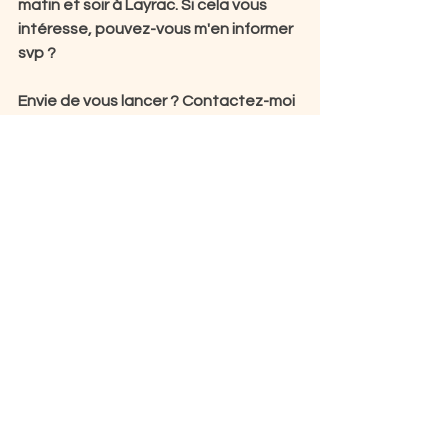
matin et soir à Layrac. Si cela vous 
intéresse, pouvez-vous m'en informer 
svp ? 
Envie de vous lancer ? Contactez-moi 
au 06 75 30 39 07
Retrouvez le planning des cours
 ICI
Voir tout
Posts récents