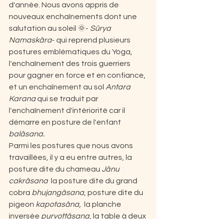
d'année. Nous avons appris de 
nouveaux enchaînements dont 
une 
salutation au soleil 🌞- 
Sûrya 
Namaskâra
- qui reprend plusieurs 
postures emblématiques du Yoga, 
l'enchaînement des trois guerriers 
pour gagner en force et en confiance, 
et un enchaînement au sol 
Antara 
Karana 
qui se traduit par 
l'enchaînement d'intériorité car il 
démarre en posture de l'enfant 
balâsana.
Parmi les postures que nous avons 
travaillées, il y a eu entre autres, la 
posture dite du chameau 
Jânu 
cakrâsana
  la posture dite du grand 
cobra 
bhujangâsana
, posture dite du 
pigeon 
kapotasâna,
  la planche 
inversée 
purvottâsana
, la table à deux 