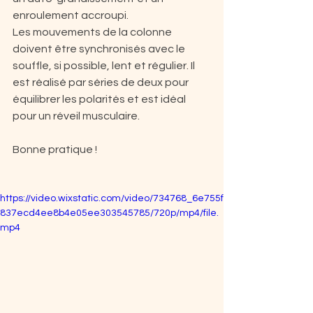
enroulement accroupi.
Les mouvements de la colonne 
doivent être synchronisés avec le 
souffle, si possible, lent et régulier.
 Il
est réalisé par séries de deux pour 
équilibrer les polarités et est idéal 
pour un réveil musculaire.
Bonne pratique !
https://video.wixstatic.com/video/734768_6e755f
837ecd4ee8b4e05ee303545785/720p/mp4/file.
mp4