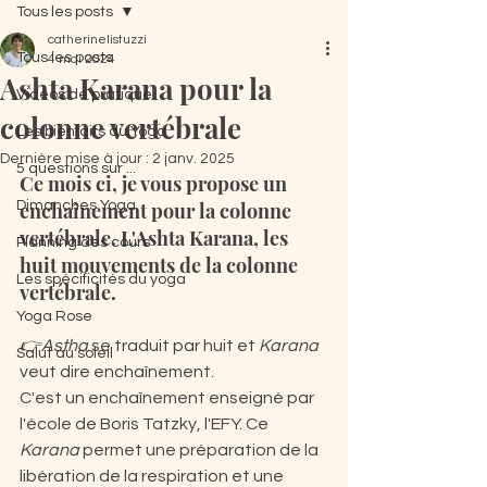
Tous les posts
catherinelistuzzi
Tous les posts
4 mai 2024
Ashta Karana pour la
Vidéos de pratique
colonne vertébrale
Les bienfaits du Yoga
Dernière mise à jour :
2 janv. 2025
5 questions sur ...
Ce mois ci, je vous propose un 
Dimanches Yoga
enchaînement pour la colonne 
vertébrale. L'Ashta Karana, les 
Planning des cours
huit mouvements de la colonne 
Les spécificités du yoga
vertébrale.
Yoga Rose
👉Astha
 se traduit par huit et 
Karana
Salut au soleil
veut dire enchaînement.
C'est un enchaînement enseigné par 
l'école de Boris Tatzky, l'EFY. Ce 
Karana
 permet une préparation de la 
libération de la respiration et une 